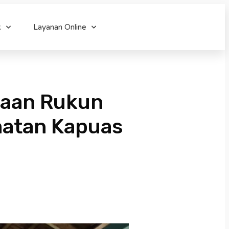
k
Layanan Online
naan Rukun
matan Kapuas