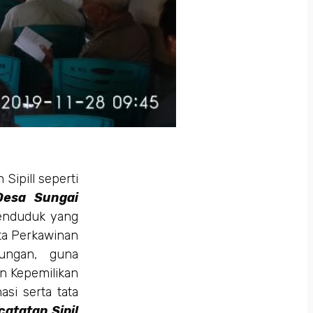
Sipill seperti
esa Sungai
penduduk yang
a Perkawinan
ungan, guna
n Kepemilikan
si serta tata
tatan Sipil