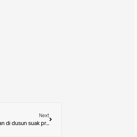
Next
Sosialisasi Administrasi Kependudukan di dusun suak pram, Desa Pampang dua, kecamatan Meliau. Jumat, 29 November 2019