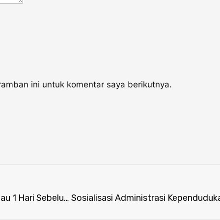
amban ini untuk komentar saya berikutnya.
Pelayanan di Kantor Disdukcapil Sanggau 1 Hari Sebelum Penutupan Berkas Pendaftaran CPNS Tahun 2019