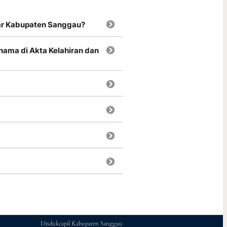
uar Kabupaten Sanggau?
nama di Akta Kelahiran dan
Disdukcapil Kabupaten Sanggau